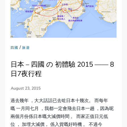
/
四國
旅遊
日本 – 四國 の 初體驗 2015 —— 8
日7夜行程
過去幾年 ，大大話話已去咗日本十幾次。 而每年
嘅 一月同七月 ，我都一定會飛去日本一趟 ，因為呢
兩個月份係日本嘅大減價時間 。 而家正值日元低
位 ， 加埋大減價， 係入貨嘅好時機 。 不過今