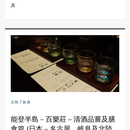
具
/
北陸
旅遊
能登半島 – 百樂莊 – 清酒品嘗及膳
食篇 (日本 – 名古屋、岐阜及北陸