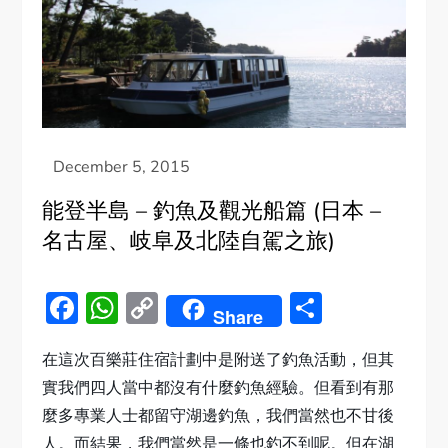
能登半島 – 釣魚及觀光船篇 (日本 –
名古屋、岐阜及北陸自駕之旅)
Facebook
WhatsApp
Copy
Share
Share
Link
在這次百樂莊住宿計劃中是附送了釣魚活動，但其
實我們四人當中都沒有什麼釣魚經驗。但看到有那
麼多專業人士都留守湖邊釣魚，我們當然也不甘後
人。而結果，我們當然是一條也釣不到呢。但在湖