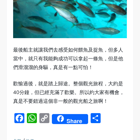
最後船主就讓我們去感受如何餵魚及捉魚，但多人
當中，就只有我能夠成功可以拿起一條魚，但是他
們滑溜溜的身驅，真是有一點可怕！
歡愉過後，就是踏上歸途。整個觀光旅程，大約是
40分鐘，但已經充滿了歡樂。所以約大家有機會，
真是不要錯過這個非一般的觀光船之旅啊！
Facebook
WhatsApp
Copy
Share
Share
Link