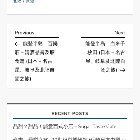
/
北陸
旅遊
P
Previous
Next
Previous
Next
Post
Post
能登半島 – 百樂
能登半島 – 白米千
o
莊 – 清酒品嘗及膳
枚田 (日本 – 名古
s
食篇 (日本 – 名古
屋、岐阜及北陸自
屋、岐阜及北陸自
駕之旅)
t
駕之旅)
n
a
RECENT POSTS
v
品甜？甜品！誠意西式小店 – Sugar Taste Cafe
i