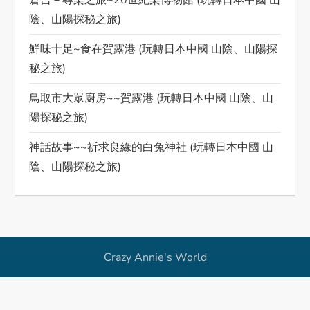
倉吉－尋梨之旅~20世紀梨博物館 (玩轉日本中國 山
陰、山陽探秘之旅)
g
鮮味十足~食在賀露港 (玩轉日本中國 山陰、山陽探
a
秘之旅)
t
鳥取市大眾廚房~~賀露港 (玩轉日本中國 山陰、山
i
陽探秘之旅)
神話故事~~祈求良緣的白兔神社 (玩轉日本中國 山
o
陰、山陽探秘之旅)
n
Crazy Annie's World