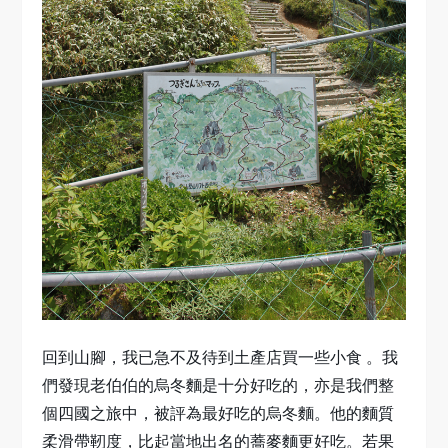
回到山腳，我已急不及待到土產店買一些小食 。我
們發現老伯伯的烏冬麵是十分好吃的，亦是我們整
個四國之旅中，被評為最好吃的烏冬麵。他的麵質
柔滑帶靭度，比起當地出名的蕎麥麵更好吃。若果