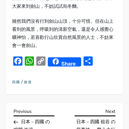
大家來到劍山，不妨試試烏冬麵。
雖然我們沒有行到劍山山頂，十分可惜。但在山上
看到的風景，呼吸到的清新空氣，還是令人感覺心
曠神怡，若喜歡行山欣賞自然風景的人士，不妨來
會一會劍山。
Facebook
WhatsApp
Copy
Share
Share
Link
/
四國
旅遊
P
Previous
Next
Previous
Next
Post
Post
日本 – 四國 の
日本 – 四國 祖谷 の
o