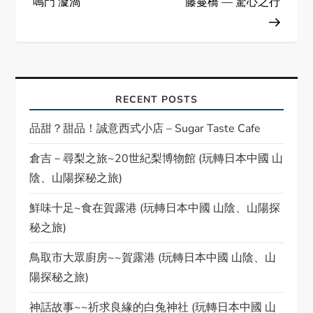
鳴門 漩渦
藤蔓橋 — 驚心之行
s
t
n
RECENT POSTS
a
品甜？甜品！誠意西式小店 – Sugar Taste Cafe
v
倉吉－尋梨之旅~20世紀梨博物館 (玩轉日本中國 山
陰、山陽探秘之旅)
i
鮮味十足~食在賀露港 (玩轉日本中國 山陰、山陽探
g
秘之旅)
a
鳥取市大眾廚房~~賀露港 (玩轉日本中國 山陰、山
陽探秘之旅)
t
神話故事~~祈求良緣的白兔神社 (玩轉日本中國 山