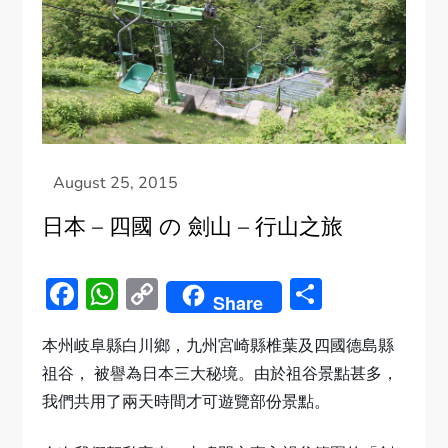
日本 – 四國 の 劍山 – 行山之旅
Facebook
WhatsApp
Copy
Share
Share
Link
本州岐阜縣白川鄉，九州宮崎縣椎葉及四國德島縣
祖谷， 被譽為日本三大秘境。由於祖谷景點甚多，
我們共用了兩天時間才可遊覽部份景點。