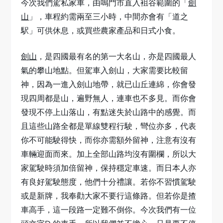
今次我們駕私家車，由鳴門市直入袓谷範圍的「
劍
山
」，車程約需兩至三小時，中間亦會有「道之
駅」可供休息，或買些農家產品和日式小食。
劍山
，是四國最有名的第一大名山，亦是四國最人
氣的攀山地點。但駕車入劍山，大家需要比較留
神，因為一進入劍山地帶，就已山丘連綿，你會發
現四周都是山，遍野無人，連車也不多見。而你會
發現不停上山落山，有點迷失於山路中的感覺。而
且這些山路全都是單線雙程行駛，彎位亦多，代表
你不可能駛得快，而你亦需額外留神，注意有沒有
車輛迎面而來。加上全部山路均沒有圍欄，所以大
家駕駛時須加倍留神，保持穩定車速。而日本人亦
有良好駕駛態度，他們十分禮讓。若你不習慣駕駛
或是新牌，我奉勸大家不要行這條路。但若你是揸
車高手，這一段路一定難不倒你。今次我們有一位