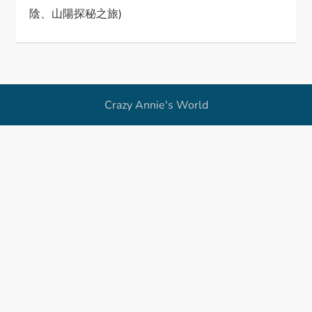
i
陰、山陽探秘之旅)
o
n
Crazy Annie's World