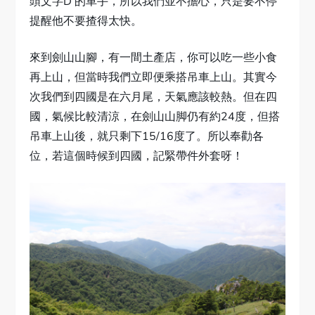
頭文字D 的車手，所以我們並不擔心，只是要不停
提醒他不要揸得太快。
來到劍山山腳，有一間土產店，你可以吃一些小食
再上山，但當時我們立即便乘搭吊車上山。其實今
次我們到四國是在六月尾，天氣應該較熱。但在四
國，氣候比較清涼，在劍山山脚仍有約24度，但搭
吊車上山後，就只剩下15/16度了。所以奉勸各
位，若這個時候到四國，記緊帶件外套呀！