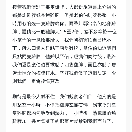
接着我們便點了那隻雞脾，大部份旅遊書上介紹的
都是炸雞脾或是烤雞脾，但是老伯伯則花整整一小
時用心的燒一隻雞脾給你。而香川縣出名的地雞雞
脾，體積比一般雞脾大1.5至2倍，差不多等於一位
小孩子的一塊臉那麼大。我們初初害怕自己吃不
下，所以四個人只點了兩隻雞脾，當伯伯知道我們
只點兩隻雞脾，他難以至信，經我們商討後，最終
我們還是應伯伯要求點了四隻雞脾，而且亦點了詹
姆士推介的梅梳打水。幸好我們做了這個決定，否
則我們一定會後悔莫及。
期待是最令人耐不住，我們觀察老伯伯，他真的是
用整整一小時，不停把雞脾左擺右轉，務求令到整
隻雞脾都均勻地受到熱力，一小時後，熱騰騰的燒
雞脾加上幾片雪凍了的椰菜片就放到我們面前了。