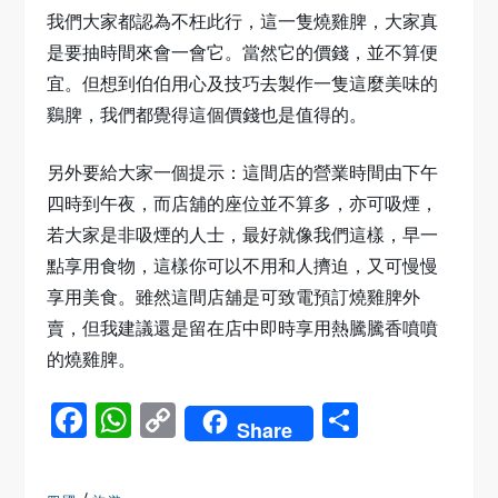
我們大家都認為不枉此行，這一隻燒雞脾，大家真
是要抽時間來會一會它。當然它的價錢，並不算便
宜。但想到伯伯用心及技巧去製作一隻這麼美味的
鷄脾，我們都覺得這個價錢也是值得的。
另外要給大家一個提示：這間店的營業時間由下午
四時到午夜，而店舖的座位並不算多，亦可吸煙，
若大家是非吸煙的人士，最好就像我們這樣，早一
點享用食物，這樣你可以不用和人擠迫，又可慢慢
享用美食。雖然這間店舖是可致電預訂燒雞脾外
賣，但我建議還是留在店中即時享用熱騰騰香噴噴
的燒雞脾。
Facebook
WhatsApp
Copy
Share
Share
Link