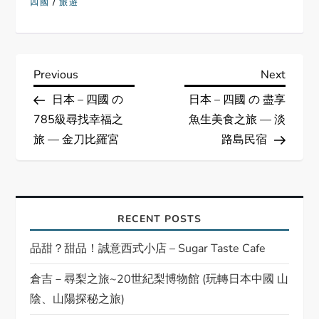
/
四國
旅遊
P
Previous
Next
Previous
Next
Post
Post
日本 – 四國 の
日本 – 四國 の 盡享
o
785級尋找幸福之
魚生美食之旅 — 淡
s
旅 — 金刀比羅宮
路島民宿
t
n
RECENT POSTS
a
品甜？甜品！誠意西式小店 – Sugar Taste Cafe
v
倉吉－尋梨之旅~20世紀梨博物館 (玩轉日本中國 山
陰、山陽探秘之旅)
i