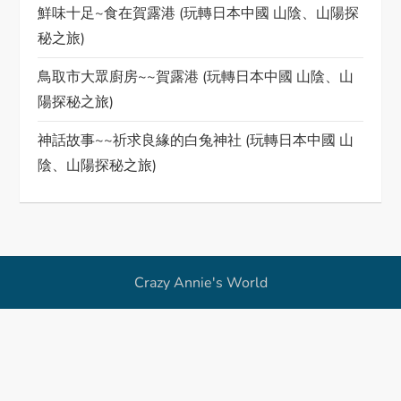
鮮味十足~食在賀露港 (玩轉日本中國 山陰、山陽探
g
秘之旅)
a
鳥取市大眾廚房~~賀露港 (玩轉日本中國 山陰、山
陽探秘之旅)
t
神話故事~~祈求良緣的白兔神社 (玩轉日本中國 山
i
陰、山陽探秘之旅)
o
n
Crazy Annie's World