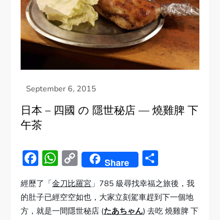
日本 – 四國 の 隱世秘店 — 燒雞脾 下
午茶
Facebook
WhatsApp
Copy
Share
Share
Link
經歷了「
金刀比羅宮
」785 級尋找幸福之旅後，我
的肚子已經空空如也，大家立刻駕車趕到下一個地
方，就是一間隱世秘店 (
たあちゃん
) 去吃 燒雞脾 下