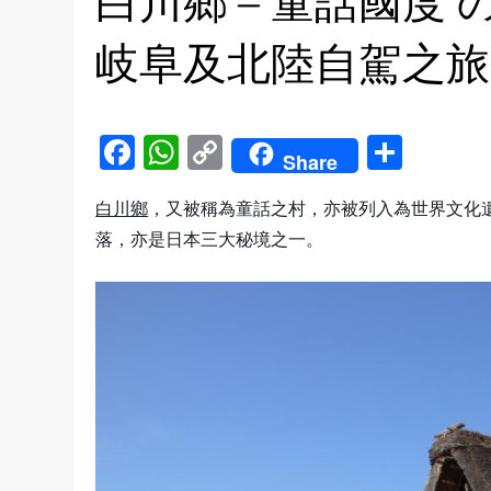
白川鄉 – 童話國度 の
岐阜及北陸自駕之旅
Facebook
WhatsApp
Copy
Shar
Share
Link
白川鄉
，又被稱為童話之村，亦被列入為世界文化
落，亦是日本三大秘境之一。