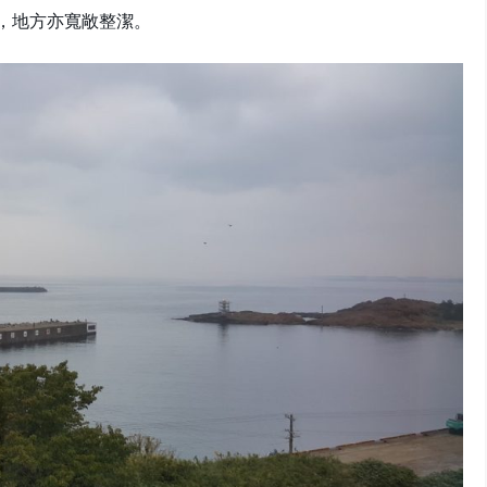
，地方亦寬敞整潔。