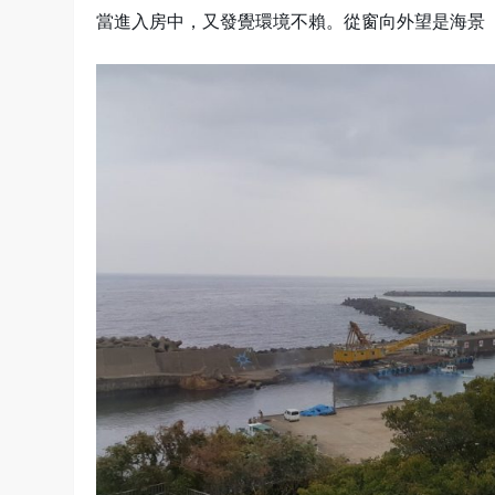
當進入房中，又發覺環境不賴。從窗向外望是海景 