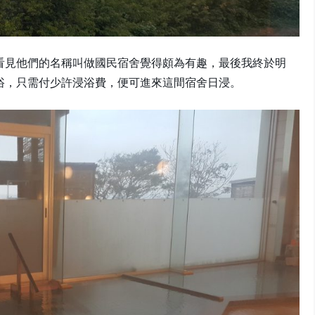
看見他們的名稱叫做國民宿舍覺得頗為有趣，最後我終於明
浴，只需付少許浸浴費，便可進來這間宿舍日浸。