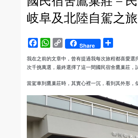
國民宿舍鷹巢莊 – 民
岐阜及北陸自駕之旅
Facebook
WhatsApp
Copy
Shar
Share
Link
我在之前的文章中，曾有提過我每次旅程都喜愛選
次千挑萬選，最終選擇了這一間國民宿舍鷹巢莊，
當駕車到鷹巢莊時，其實心裡一沉，看到其外形，