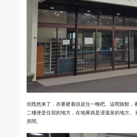
但既然來了，亦要硬着頭皮住一晚吧。這間旅館，看來
二樓便是住宿的地方，在地庫就是浸溫泉的地方。 
房間。