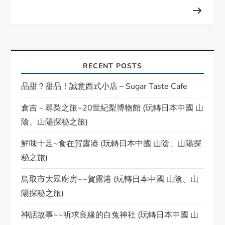
t
n
a
RECENT POSTS
v
品甜？甜品！誠意西式小店 – Sugar Taste Cafe
i
倉吉－尋梨之旅~20世紀梨博物館 (玩轉日本中國 山
陰、山陽探秘之旅)
g
鮮味十足~食在賀露港 (玩轉日本中國 山陰、山陽探
a
秘之旅)
t
鳥取市大眾廚房~~賀露港 (玩轉日本中國 山陰、山
i
陽探秘之旅)
神話故事~~祈求良緣的白兔神社 (玩轉日本中國 山
o