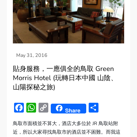
貼身服務，一應俱全的鳥取 Green
Morris Hotel (玩轉日本中國 山陰、
山陽探秘之旅)
Facebook
WhatsApp
Copy
Share
Share
Link
鳥取市面積並不算大，酒店大多位於 JR 鳥取站附
近，所以大家尋找鳥取市的酒店並不困難。而我這