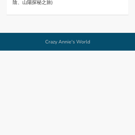
陰、山陽探秘之旅)
n
Crazy Annie's World