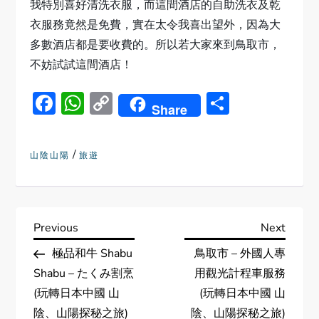
我特別喜好清洗衣服，而這間酒店的自助洗衣及乾
衣服務竟然是免費，實在太令我喜出望外，因為大
多數酒店都是要收費的。所以若大家來到鳥取市，
不妨試試這間酒店！
Facebook
WhatsApp
Copy
Share
Share
Link
/
山陰山陽
旅遊
P
Previous
Next
Previous
Next
Post
Post
極品和牛 Shabu
鳥取市 – 外國人專
o
Shabu – たくみ割烹
用觀光計程車服務
s
(玩轉日本中國 山
(玩轉日本中國 山
陰、山陽探秘之旅)
陰、山陽探秘之旅)