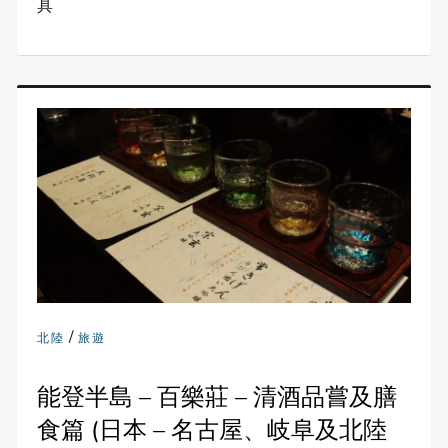
具
/
北陸
旅遊
能登半島 – 百樂莊 – 清酒品嘗及膳
食篇 (日本 – 名古屋、岐阜及北陸