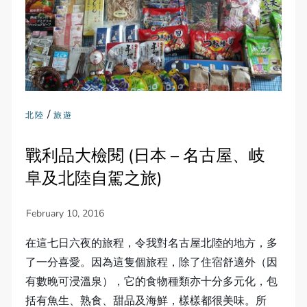
/
北陸
旅遊
戰利品大檢閱 (日本 – 名古屋、岐
阜及北陸自駕之旅)
在這七日六夜的旅程，令我對名古屋北陸的地方，多
了一分喜愛。因為這隻個旅程，除了住宿舒適外（因
有數晚可浸溫泉），它的食物種類亦十分多元化，包
括有魚生、熟食、甜品及海鮮，樣樣都很美味。所