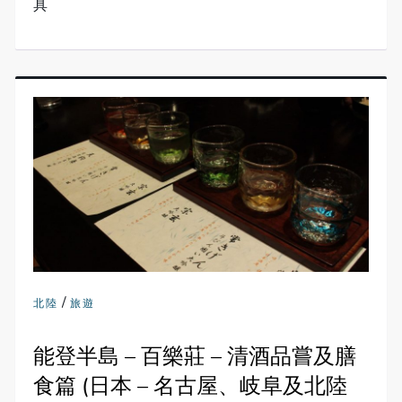
具
/
北陸
旅遊
能登半島 – 百樂莊 – 清酒品嘗及膳
食篇 (日本 – 名古屋、岐阜及北陸