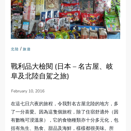
/
北陸
旅遊
戰利品大檢閱 (日本 – 名古屋、岐
阜及北陸自駕之旅)
在這七日六夜的旅程，令我對名古屋北陸的地方，多
了一分喜愛。因為這隻個旅程，除了住宿舒適外（因
有數晚可浸溫泉），它的食物種類亦十分多元化，包
括有魚生、熟食、甜品及海鮮，樣樣都很美味。所